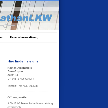
sum
Datenschutzerklärung
Hier finden sie uns
Nathan Amanatidis
Auto-Export
Austr. 34
D - 74172 Neckarsulm
Telefon: +49 7132 990568
Öffnungszeiten
9.00-17.00 Telefonische Voranmeldung
erforderlich