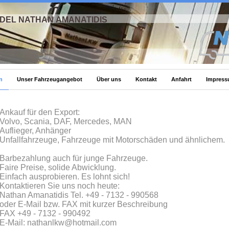
EL NATHAN AMANATIDIS
n
Unser Fahrzeugangebot
Über uns
Kontakt
Anfahrt
Impres
Ankauf für den Export:
Volvo, Scania, DAF, Mercedes, MAN
Auflieger, Anhänger
Unfallfahrzeuge, Fahrzeuge mit Motorsch
äden und ähnlichem.
Barbezahlung auch für junge Fahrzeuge.
Faire Preise, solide Abwicklung.
Einfach ausprobieren. Es lohnt sich!
Kontaktieren Sie uns noch heute:
Nathan Amanatidis Tel. +49 - 7132 - 990568
oder E-Mail bzw. FAX mit kurzer Beschreibung
FAX +49 - 7132 - 990492
E-Mail: nathanlkw@hotmail.com